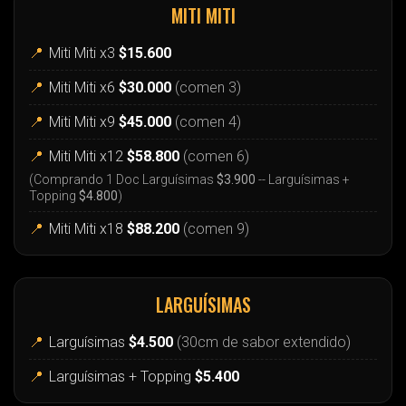
MITI MITI
📍
Miti Miti x3
$15.600
📍
Miti Miti x6
$30.000
(comen 3)
📍
Miti Miti x9
$45.000
(comen 4)
📍
Miti Miti x12
$58.800
(comen 6)
(Comprando 1 Doc Larguísimas
$3.900
-- Larguísimas +
Topping
$4.800
)
📍
Miti Miti x18
$88.200
(comen 9)
LARGUÍSIMAS
📍
Larguísimas
$4.500
(30cm de sabor extendido)
📍
Larguísimas + Topping
$5.400