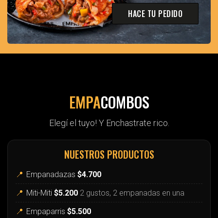
HACE TU PEDIDO
EMPA
COMBOS
Elegí el tuyo! Y Enchastrate rico.
NUESTROS PRODUCTOS
📍
Empanadazas
$4.700
📍
Miti-Miti
$5.200
2 gustos, 2 empanadas en una
📍
Empaparris
$5.500